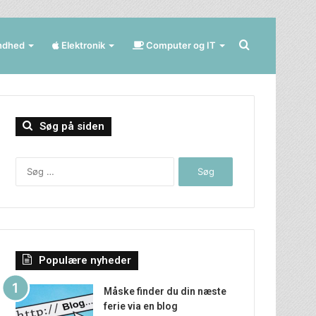
Søg
ndhed
Elektronik
Computer og IT
efter
Søg på siden
Søg
efter:
Populære nyheder
Måske finder du din næste
ferie via en blog