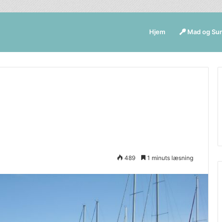
Hjem
Mad og Su
489
1 minuts læsning