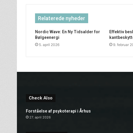
Relaterede nyheder
Nordic Wave: En Ny Tidsalder for
Effektiv be
Bølgeenergi
kantbeskytt
5. april 2026
9. februar 
Check Also
Forståelse af psykoterapi i Århus
27. april 2026