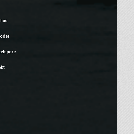
rhus
foder
hælspore
ekt