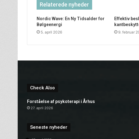
Relaterede nyheder
Nordic Wave: En Ny Tidsalder for
Effektiv be
Bølgeenergi
kantbeskytt
5. april 2026
9. februar 
Check Also
Forståelse af psykoterapi i Århus
27. april 2026
Seneste nyheder