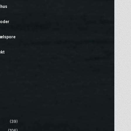
rhus
foder
hælspore
ekt
(39)
(106)