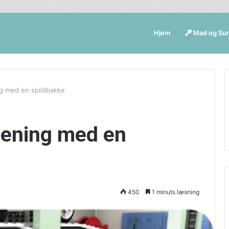
Hjem
Mad og Su
g med en spildbakke
rening med en
450
1 minuts læsning