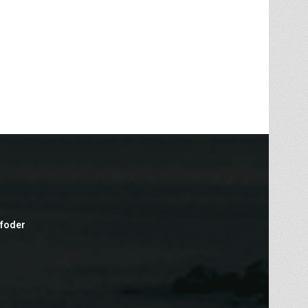
efoder