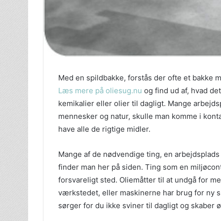
Med en spildbakke, forstås der ofte et bakke m
Læs mere på oliesug.nu
og find ud af, hvad de
kemikalier eller olier til dagligt. Mange arbejd
mennesker og natur, skulle man komme i kontakt
have alle de rigtige midler.
Mange af de nødvendige ting, en arbejdsplads d
finder man her på siden. Ting som en miljøcon
forsvareligt sted. Oliemåtter til at undgå for m
værkstedet, eller maskinerne har brug for ny 
sørger for du ikke sviner til dagligt og skab