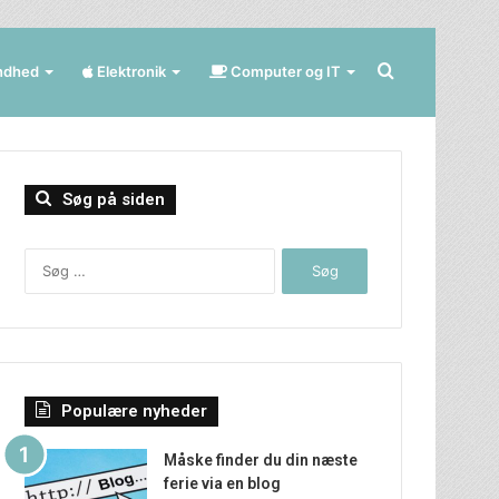
Søg
ndhed
Elektronik
Computer og IT
efter
Søg på siden
Søg
efter:
Populære nyheder
Måske finder du din næste
ferie via en blog