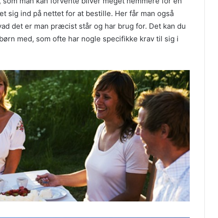
ger, som man kan forvente bliver meget nemmere for en
det sig ind på nettet for at bestille. Her får man også
hvad det er man præcist står og har brug for. Det kan du
børn med, som ofte har nogle specifikke krav til sig i