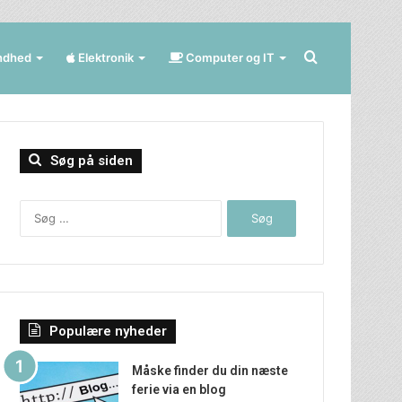
Søg
ndhed
Elektronik
Computer og IT
efter
Søg på siden
Søg
efter:
Populære nyheder
Måske finder du din næste
ferie via en blog