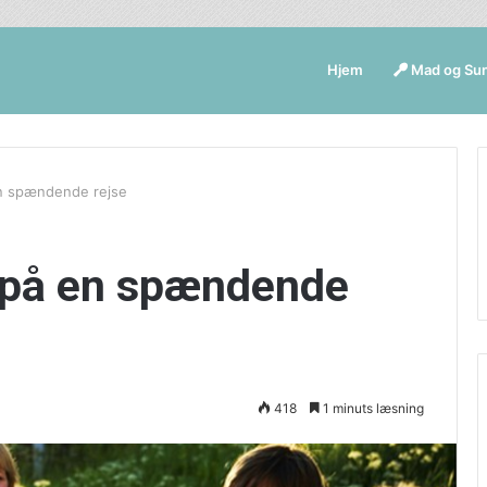
Hjem
Mad og Su
en spændende rejse
 på en spændende
418
1 minuts læsning