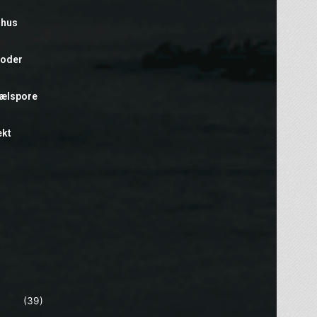
rhus
foder
hælspore
ekt
(39)