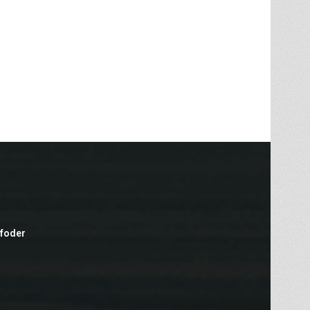
efoder