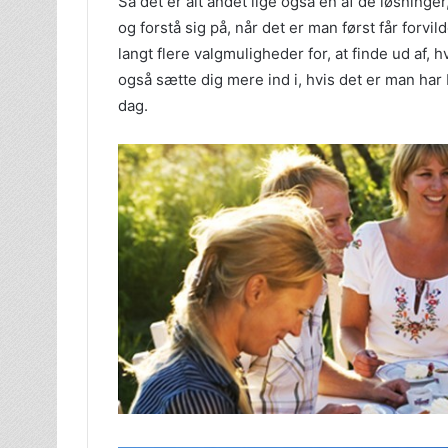
Så det er alt andet lige også en af de løsnin
og forstå sig på, når det er man først får forvil
langt flere valgmuligheder for, at finde ud af, 
også sætte dig mere ind i, hvis det er man har 
dag.