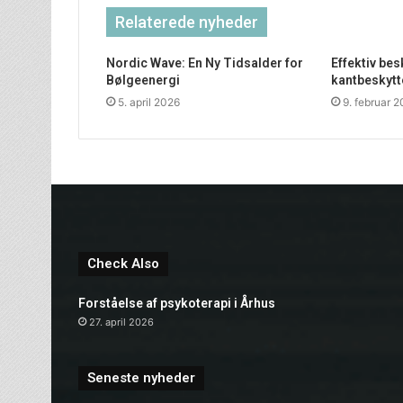
Relaterede nyheder
Nordic Wave: En Ny Tidsalder for
Effektiv be
Bølgeenergi
kantbeskytt
5. april 2026
9. februar 
Check Also
Forståelse af psykoterapi i Århus
27. april 2026
Seneste nyheder