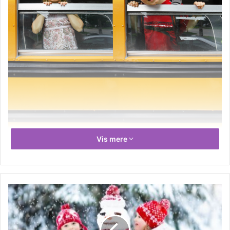
Vis mere
Det siges ofte, at uddannelse er nøglen til succes. Det
skyldes, at uddannelse giver den enkelte de færdigheder
og den viden, der er nødvendig for at få succes i den
virkelige verden. En god uddannelse kan hjælpe dig med
at få et job, starte en virksomhed eller endda fremme din