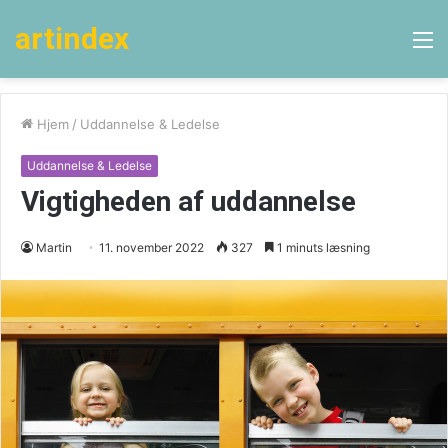
artindex
M
Hjem
/
Uddannelse & Ledelse
Uddannelse & Ledelse
Vigtigheden af uddannelse
Martin
11. november 2022
327
1 minuts læsning