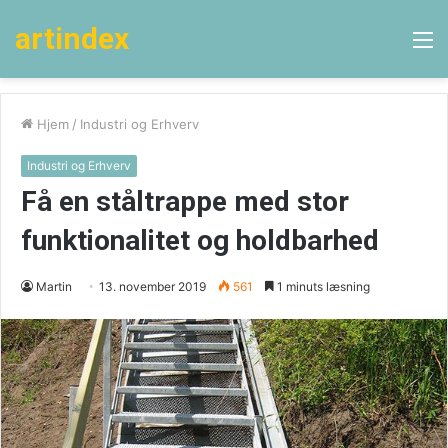
artindex
M
Hjem
/
Industri og Erhverv
Industri og Erhverv
Få en ståltrappe med stor
funktionalitet og holdbarhed
Martin
13. november 2019
561
1 minuts læsning