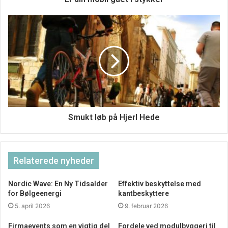
der hindrer uønsket bevoksning i at vokse op under
trappen. Dermed er du også sikret minimal
vedligeholdelse.
Trappernes og rampernes ben er udført i firkantet jern
med fodplader, der nedgraves på eventuelle skråninger og
over grøfter. Det gøres der for at sikre en høj, vedvarende
stabilitet og sikkerhed.
Smukt løb på Hjerl Hede
Relaterede nyheder
Nordic Wave: En Ny Tidsalder
Effektiv beskyttelse med
for Bølgeenergi
kantbeskyttere
5. april 2026
9. februar 2026
Firmaevents som en vigtig del
Fordele ved modulbyggeri til