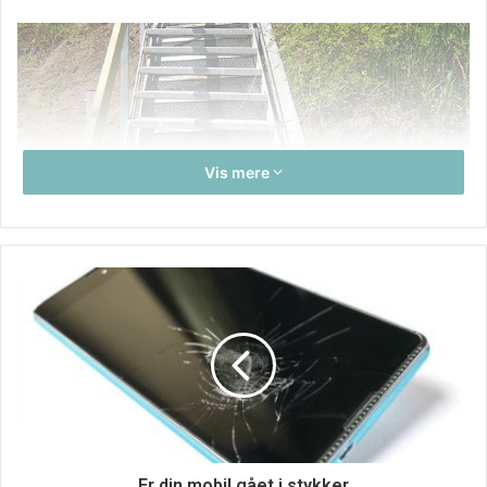
Vis mere
Sikkerheden på SER Hegns trapper og ramper er altid i
top, og derfor er alle trinene udført i skridsikre materialer.
Du kan frit vælge, om der skal være gelænder i begge
sider, eller om du kun ønsker det i den ene side.
Under trappen monteres der varmgalvaniserede plader,
Er din mobil gået i stykker