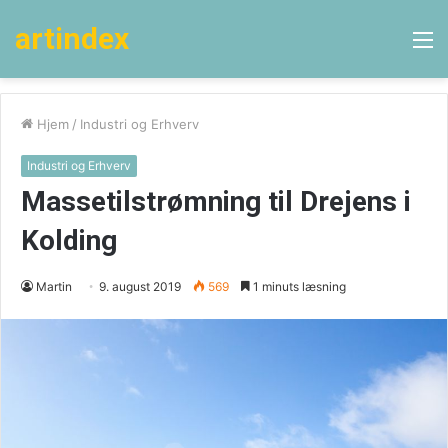
artindex
M
Hjem
/
Industri og Erhverv
Industri og Erhverv
Massetilstrømning til Drejens i
Kolding
Martin
9. august 2019
569
1 minuts læsning