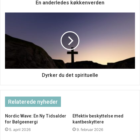
En anderledes køkkenverden
har kronede dage i området med huse, der kræver
mursten, gardiner, døre, tagsten møbler, elektronik, hårde
hvidevarer, fødevarer, legetøj, biler, købmænd og
udvidelse af dagsinstitutioner.
Dyrker du det spirituelle
Relaterede nyheder
Nordic Wave: En Ny Tidsalder
Effektiv beskyttelse med
for Bølgeenergi
kantbeskyttere
5. april 2026
9. februar 2026