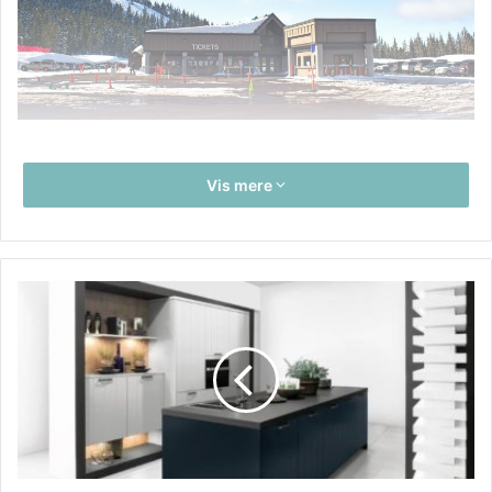
Drejens er en halvø, der ligger nord for Kolding Fjord.
Vis mere
Beboelsesområdet er afskærmet trafikmæssigt mod
Strandhuse, som er naboområdet. Det betyder i praksis, at
trafikken kun har en vej ud af området. Der er altså pres på
denne vej om morgenen, når beboerne skal på arbejde og
ligeledes om eftermiddagen, når de skal hjem igen.
Kommunen har også måtte bekoste et par lyskryds for at få
trafikken til at glide bare nogenlunde tilfredsstillende.
Rent økonomisk, så har udbygningen betydet en
ekspansion af købmænd i området, der består af store og
dyre huse. Mon ikke også mange andre erhvervsdrivende